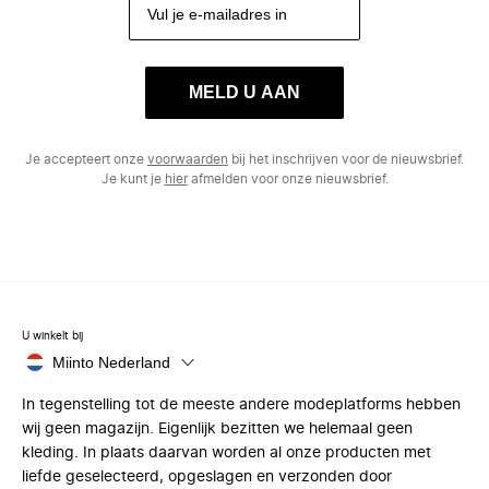
MELD U AAN
Je accepteert onze
voorwaarden
bij het inschrijven voor de nieuwsbrief.
Je kunt je
hier
afmelden voor onze nieuwsbrief.
U winkelt bij
Miinto Nederland
In tegenstelling tot de meeste andere modeplatforms hebben
wij geen magazijn. Eigenlijk bezitten we helemaal geen
kleding. In plaats daarvan worden al onze producten met
liefde geselecteerd, opgeslagen en verzonden door