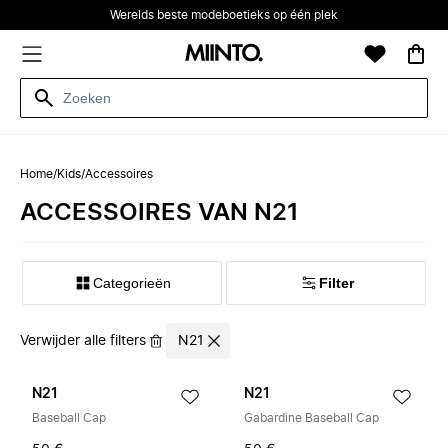
Werelds beste modeboetieks op één plek
Home
/
Kids
/
Accessoires
ACCESSOIRES VAN N21
Categorieën
Filter
Verwijder alle filters
N21
N21
N21
Baseball Cap
Gabardine Baseball Cap