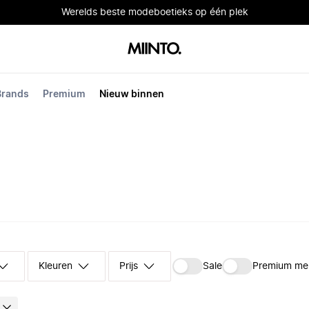
Werelds beste modeboetieks op één plek
Brands
Premium
Nieuw binnen
Kleuren
Prijs
Sale
Premium me