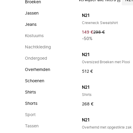
Verwijder alle filters
N2
Broeken
Jassen
N21
Crewneck Sweatshirt
Jeans
149 €
298 €
Kostuums
-50%
Nachtkleding
N21
Ondergoed
Oversized Broeken met Plooi
Overhemden
512 €
Schoenen
N21
Shirts
Shirts
Shorts
268 €
Sport
N21
Tassen
Overhemd met opgestikte zak