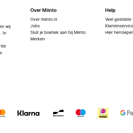
Over Miinto
Help
Over miinto.nl
Veel gestelde
Jobs
Klantenservic
en wij
Sluit je boetiek aan bij Miinto
Hier herroepe
. In
Merken
rde
u