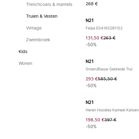
268 €
Trenchcoats & mantels
Truien & Vesten
N21
Vintage
Felpa E04163291102
131,50 €
263 €
Zwembroek
-50%
Kids
N21
Wonen
Groen/Blauw Gebreide Trui
293 €
585,50 €
-50%
N21
Heren Hoodies Kameel Katoen 
198,50 €
397 €
-50%