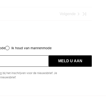
Volgende
ode
Ik houd van mannenmode
MELD U AAN
en
bij het inschrijven voor de nieuwsbrief. Je
nieuwsbrief.