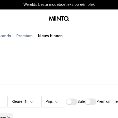
Werelds beste modeboetieks op één plek
Brands
Premium
Nieuw binnen
Kleuren
Prijs
Sale
Premium me
1