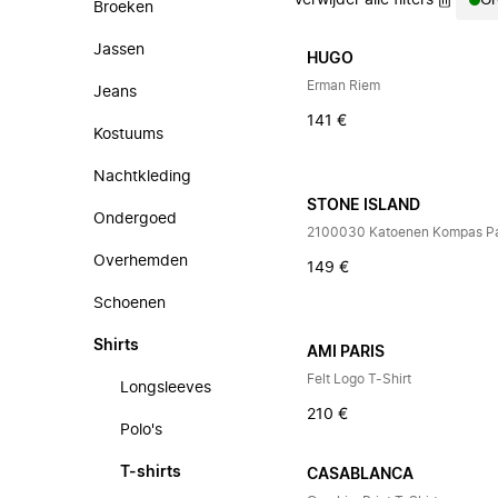
Verwijder alle filters
Gr
Broeken
Jassen
HUGO
Erman Riem
Jeans
141 €
Kostuums
Nachtkleding
STONE ISLAND
Ondergoed
2100030 Katoenen Kompas Pat
Overhemden
149 €
Schoenen
Shirts
AMI PARIS
Felt Logo T-Shirt
Longsleeves
210 €
Polo's
T-shirts
CASABLANCA