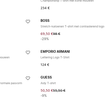
Championship T-shirt met korte mouwen
234 €
BOSS
Stretch-katoenen T-shirt met contrasterend logo
69,50 €
98 €
-29%
EMPORIO ARMANI
 mouwen
Lettering Logo T-Shirt
124 €
GUESS
 normale pasvorm
Aidy T-shirt
50,50 €
55,50 €
-9%