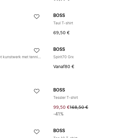
BOSS
Taul T-shirt
69,50 €
BOSS
T-shirt van katoenen jersey met kunstwerk met tennisthema
Spirit70 Grx
Vanaf
80 €
BOSS
Tessler T-shirt
99,50 €
168,50 €
-41%
BOSS