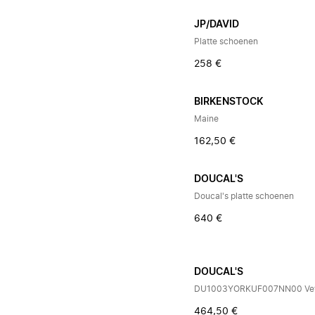
JP/DAVID
Platte schoenen
258 €
BIRKENSTOCK
Maine
162,50 €
DOUCAL'S
Doucal's platte schoenen
640 €
DOUCAL'S
DU1003YORKUF007NN00 Vet
464,50 €