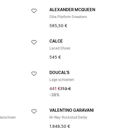
ALEXANDER MCQUEEN
Ollie Platform Sneakers
585,50 €
CALCE
Laced Shoes
545 €
DOUCAL'S
Lage schoenen
441 €
713 €
-38%
VALENTINO GARAVANI
erschoen
M-Way Rockstud Derby
1.848,50 €