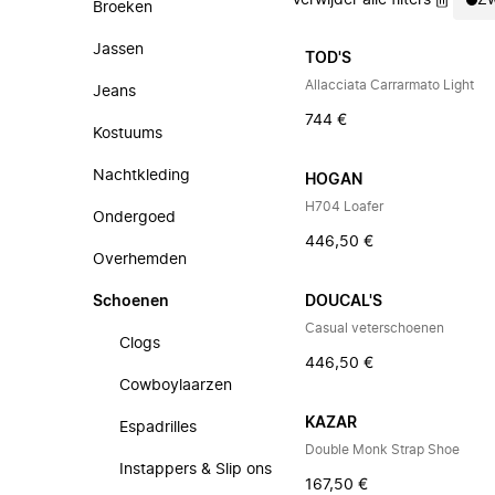
Verwijder alle filters
Zw
Broeken
Jassen
TOD'S
Allacciata Carrarmato Light
Jeans
744 €
Kostuums
Nachtkleding
HOGAN
H704 Loafer
Ondergoed
446,50 €
Overhemden
Schoenen
DOUCAL'S
Casual veterschoenen
Clogs
446,50 €
Cowboylaarzen
KAZAR
Espadrilles
Double Monk Strap Shoe
Instappers & Slip ons
167,50 €