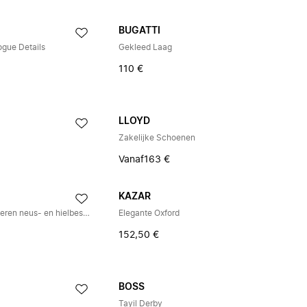
BUGATTI
gue Details
Gekleed Laag
110 €
LLOYD
Zakelijke Schoenen
Vanaf
163 €
KAZAR
Kazar veterschoenen met rubberen neus- en hielbescherming
Elegante Oxford
152,50 €
BOSS
Tayil Derby