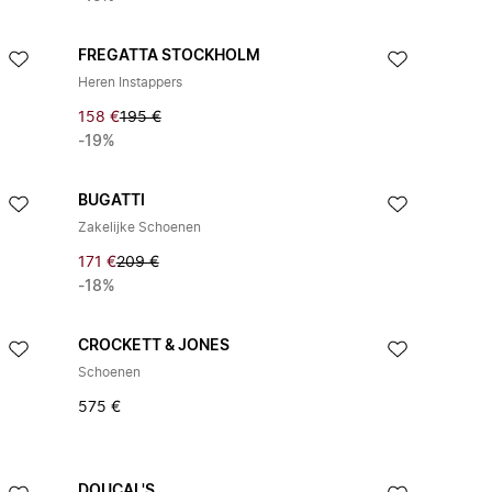
FREGATTA STOCKHOLM
Heren Instappers
158 €
195 €
-19%
BUGATTI
Zakelijke Schoenen
171 €
209 €
-18%
CROCKETT & JONES
Schoenen
575 €
DOUCAL'S