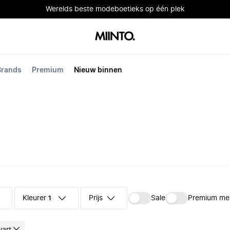
Werelds beste modeboetieks op één plek
Brands
Premium
Nieuw binnen
Kleuren
Prijs
Sale
Premium me
1