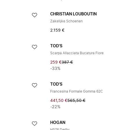
CHRISTIAN LOUBOUTIN
Zakelijke Schoenen
2.159 €
TOD'S
Scarpa Allacciata Bucatura Fiore
259 €
387 €
-33%
TOD'S
Francesina Formale Gomma 62C
441,50 €
565,50 €
-22%
HOGAN
H576 Derby