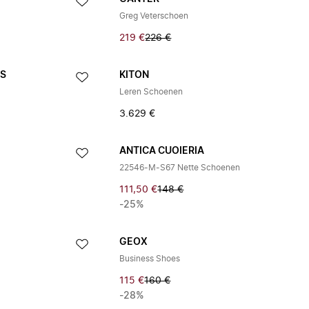
Greg Veterschoen
219 €
226 €
S
KITON
Leren Schoenen
3.629 €
ANTICA CUOIERIA
22546-M-S67 Nette Schoenen
111,50 €
148 €
-25%
GEOX
Business Shoes
115 €
160 €
-28%