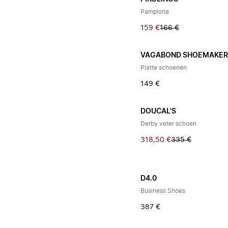
Pamplona
159 €
166 €
VAGABOND SHOEMAKER
Platte schoenen
149 €
DOUCAL'S
Derby veter schoen
318,50 €
335 €
D4.0
Business Shoes
387 €