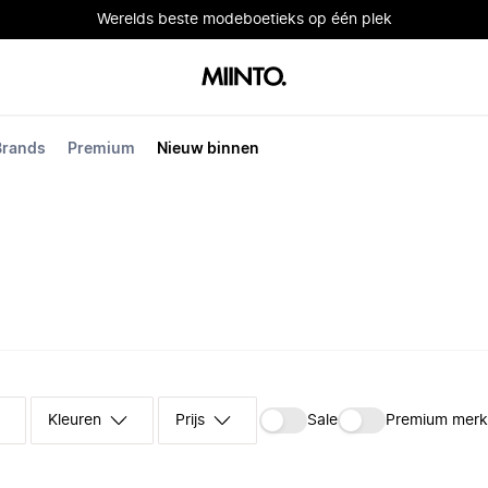
Werelds beste modeboetieks op één plek
Brands
Premium
Nieuw binnen
Kleuren
Prijs
Sale
Premium mer