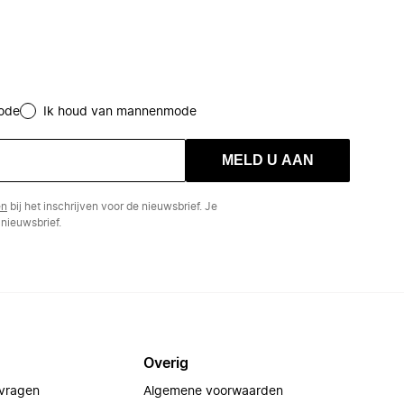
ode
Ik houd van mannenmode
MELD U AAN
en
bij het inschrijven voor de nieuwsbrief. Je
nieuwsbrief.
Overig
 vragen
Algemene voorwaarden