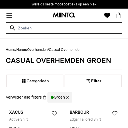
Werelds beste modeboetieks op één plek
Home
/
Heren
/
Overhemden
/
Casual Overhemden
CASUAL OVERHEMDEN GROEN
Categorieën
Filter
Verwijder alle filters
Groen
XACUS
BARBOUR
Active Shirt
Edgar Tailored Shirt