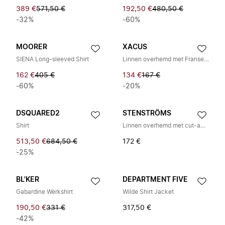
389 €
571,50 €
192,50 €
480,50 €
-32%
-60%
MOORER
XACUS
SIENA Long-sleeved Shirt
Linnen overhemd met Franse kraag
162 €
405 €
134 €
167 €
-60%
-20%
DSQUARED2
STENSTRÖMS
Shirt
Linnen overhemd met cut-away kraag
513,50 €
684,50 €
172 €
-25%
BL'KER
DEPARTMENT FIVE
Gabardine Werkshirt
Wilde Shirt Jacket
190,50 €
331 €
317,50 €
-42%