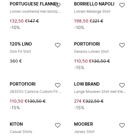
PORTUGUESE FLANNEL
BORRIELLO NAPOLI
Linnen overhemd met borstzak
Linnen Melange Shirt
132,50 €
147 €
198,50 €
221 €
-10%
-10%
120% LINO
PORTOFIORI
Slim Fit Shirt
Geranio Linnen Shirt
360 €
110,50 €
130,50 €
-15%
PORTOFIORI
LOW BRAND
2830SS Camicia Custom Fit Linnen Shirt
Lange Mouwen Shirt met Klepzakken
110,50 €
130,50 €
274 €
322,50 €
-15%
-15%
KITON
MOORER
Casual Shirts
Jersey Shirt