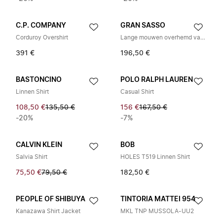
C.P. COMPANY
GRAN SASSO
Corduroy Overshirt
Lange mouwen overhemd van Filo di Scozia met Franse kraag
391 €
196,50 €
BASTONCINO
POLO RALPH LAUREN
Linnen Shirt
Casual Shirt
108,50 €
135,50 €
156 €
167,50 €
-20%
-7%
CALVIN KLEIN
BOB
Salvia Shirt
HOLES T519 Linnen Shirt
75,50 €
79,50 €
182,50 €
PEOPLE OF SHIBUYA
TINTORIA MATTEI 954
Kanazawa Shirt Jacket
MKL TNP MUSSOLA-UU2