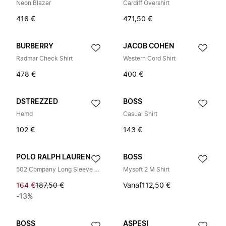
Neon Blazer
Cardiff Overshirt
416 €
471,50 €
BURBERRY
JACOB COHËN
Radmar Check Shirt
Western Cord Shirt
478 €
400 €
DSTREZZED
BOSS
Hemd
Casual Shirt
102 €
143 €
POLO RALPH LAUREN
BOSS
502 Company Long Sleeve Sport Shirt
Mysoft 2 M Shirt
164 €
187,50 €
Vanaf
112,50 €
-13%
BOSS
ASPESI