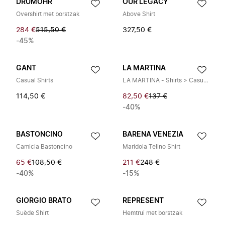
DRUMOHR
OUR LEGACY
Overshirt met borstzak
Above Shirt
284 €
515,50 €
327,50 €
-45%
GANT
LA MARTINA
Casual Shirts
LA MARTINA - Shirts > Casual Shirts
114,50 €
82,50 €
137 €
-40%
BASTONCINO
BARENA VENEZIA
Camicia Bastoncino
Maridola Telino Shirt
65 €
108,50 €
211 €
248 €
-40%
-15%
GIORGIO BRATO
REPRESENT
Suède Shirt
Hemtrui met borstzak