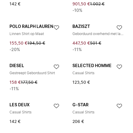
142 €
901,50 €
1.002 €
-10%
POLO RALPH LAUREN
BAZISZT
Linnen Shirt op Maat
Geborduurd overhemd met lange mouwen
155,50 €
194,50 €
447,50 €
501 €
-20%
-11%
DIESEL
SELECTED HOMME
Gestreept Geborduurd Shirt
Casual Shirts
158 €
177,50 €
123,50 €
-11%
LES DEUX
G-STAR
Casual Shirts
Casual Shirts
142 €
206 €