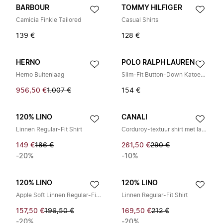
BARBOUR
TOMMY HILFIGER
Camicia Finkle Tailored
Casual Shirts
139 €
128 €
HERNO
POLO RALPH LAUREN
Herno Buitenlaag
Slim-Fit Button-Down Katoenen Piqué Overhemd
956,50 €
1.007 €
154 €
120% LINO
CANALI
Linnen Regular-Fit Shirt
Corduroy-textuur shirt met lange mouwen
149 €
186 €
261,50 €
290 €
-20%
-10%
120% LINO
120% LINO
Apple Soft Linnen Regular-Fit Shirt
Linnen Regular-Fit Shirt
157,50 €
196,50 €
169,50 €
212 €
-20%
-20%