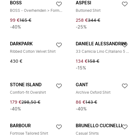
BOSS
ASPESI
BOSS - Overhemden > Formele Overhemden
Buttoned Shirt
99 €
165 €
258 €
344 €
-40%
-25%
DARKPARK
DANIELE ALESSANDRINI
Ribbed Cotton Velvet Shirt
33 Camicia Lino C/italiano 5 Bottoni
430 €
134 €
158 €
-15%
STONE ISLAND
GANT
Comfort-fit Overshirt
Archive Oxford Shirt
179 €
298,50 €
86 €
143 €
-40%
-40%
BARBOUR
BRUNELLO CUCINELLI
Fortrose Tailored Shirt
Casual Shirts