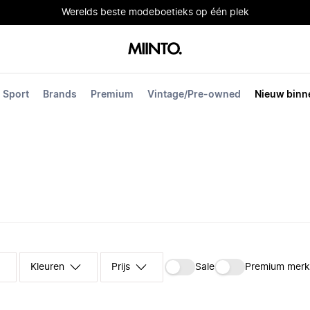
Werelds beste modeboetieks op één plek
Sport
Brands
Premium
Vintage/Pre-owned
Nieuw binn
Kleuren
Prijs
Sale
Premium mer