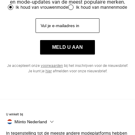
en mode-updates van de meest populaire merken.
Ik houd van vrouwenmode
Ik houd van mannenmode
MELD U AAN
Je accepteert onze
voorwaarden
bij het inschrijven voor de nieuwsbrief.
Je kunt je
hier
afmelden voor onze nieuwsbrief.
U winkelt bij
Miinto Nederland
In tegenstelling tot de meeste andere modeplatforms hebben