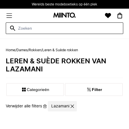
Werelds beste modeboetieks op één plek
Home
/
Dames
/
Rokken
/
Leren & Suède rokken
LEREN & SUÈDE ROKKEN VAN
LAZAMANI
Categorieën
Filter
Verwijder alle filters
Lazamani