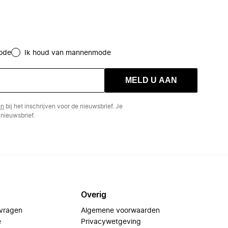
ode
Ik houd van mannenmode
MELD U AAN
en
bij het inschrijven voor de nieuwsbrief. Je
nieuwsbrief.
Overig
 vragen
Algemene voorwaarden
e
Privacywetgeving