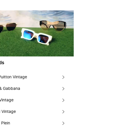
ds
Vuitton Vintage
 & Gabbana
Vintage
 Vintage
 Plein