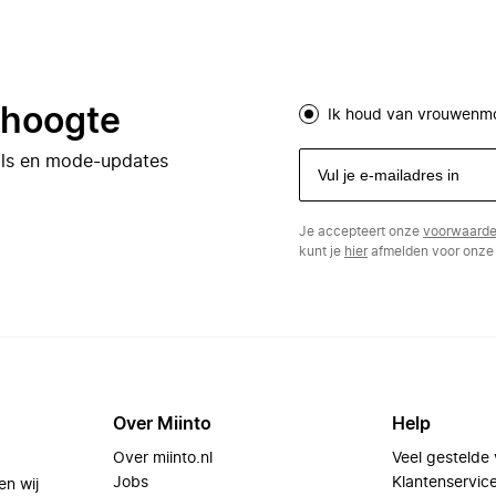
e hoogte
Ik houd van vrouwenm
eals en mode-updates
Je accepteert onze
voorwaard
kunt je
hier
afmelden voor onze 
Over Miinto
Help
Over miinto.nl
Veel gestelde
Jobs
Klantenservic
en wij