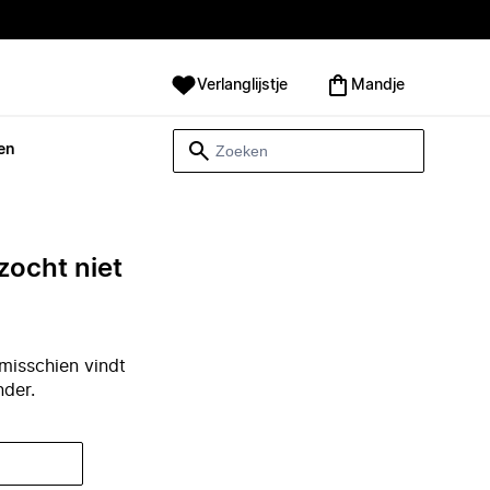
Verlanglijstje
Mandje
en
zocht niet
misschien vindt
nder.