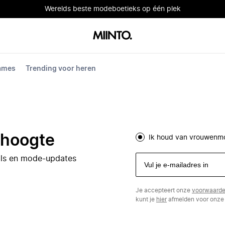
Werelds beste modeboetieks op één plek
dames
Trending voor heren
e hoogte
Ik houd van vrouwenm
eals en mode-updates
Je accepteert onze
voorwaard
kunt je
hier
afmelden voor onze 