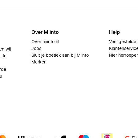
Over Miinto
Help
Over miinto.nl
Veel gestelde
Jobs
Klantenservic
en wij
Sluit je boetiek aan bij Miinto
Hier herroepe
. In
Merken
rde
u