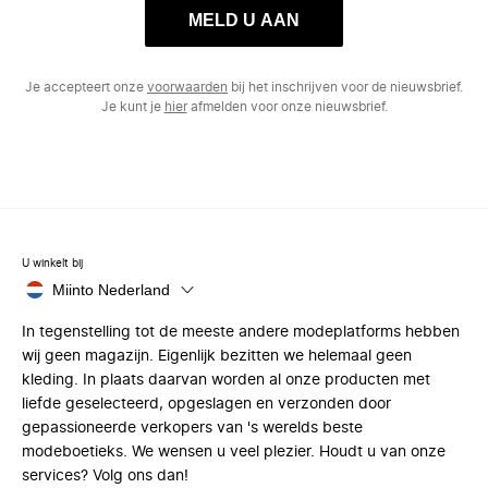
MELD U AAN
Je accepteert onze
voorwaarden
bij het inschrijven voor de nieuwsbrief.
Je kunt je
hier
afmelden voor onze nieuwsbrief.
U winkelt bij
Miinto Nederland
In tegenstelling tot de meeste andere modeplatforms hebben
wij geen magazijn. Eigenlijk bezitten we helemaal geen
kleding. In plaats daarvan worden al onze producten met
liefde geselecteerd, opgeslagen en verzonden door
gepassioneerde verkopers van 's werelds beste
modeboetieks. We wensen u veel plezier. Houdt u van onze
services? Volg ons dan!