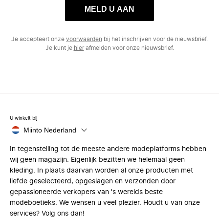
MELD U AAN
Je accepteert onze
voorwaarden
bij het inschrijven voor de nieuwsbrief.
Je kunt je
hier
afmelden voor onze nieuwsbrief.
U winkelt bij
Miinto Nederland
In tegenstelling tot de meeste andere modeplatforms hebben
wij geen magazijn. Eigenlijk bezitten we helemaal geen
kleding. In plaats daarvan worden al onze producten met
liefde geselecteerd, opgeslagen en verzonden door
gepassioneerde verkopers van 's werelds beste
modeboetieks. We wensen u veel plezier. Houdt u van onze
services? Volg ons dan!