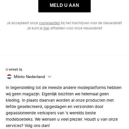
MELD U AAN
Je accepteert onze
voorwaarden
bij het inschrijven voor de nieuwsbrief.
Je kunt je
hier
afmelden voor onze nieuwsbrief.
U winkelt bij
Miinto Nederland
In tegenstelling tot de meeste andere modeplatforms hebben
wij geen magazijn. Eigenlijk bezitten we helemaal geen
kleding. In plaats daarvan worden al onze producten met
liefde geselecteerd, opgeslagen en verzonden door
gepassioneerde verkopers van 's werelds beste
modeboetieks. We wensen u veel plezier. Houdt u van onze
services? Volg ons dan!