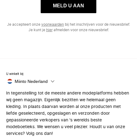
MELD U AAN
Je accepteert onze
voorwaarden
bij het inschrijven voor de nieuwsbrief.
Je kunt je
hier
afmelden voor onze nieuwsbrief.
U winkelt bij
Miinto Nederland
In tegenstelling tot de meeste andere modeplatforms hebben
wij geen magazijn. Eigenlijk bezitten we helemaal geen
kleding. In plaats daarvan worden al onze producten met
liefde geselecteerd, opgeslagen en verzonden door
gepassioneerde verkopers van 's werelds beste
modeboetieks. We wensen u veel plezier. Houdt u van onze
services? Volg ons dan!