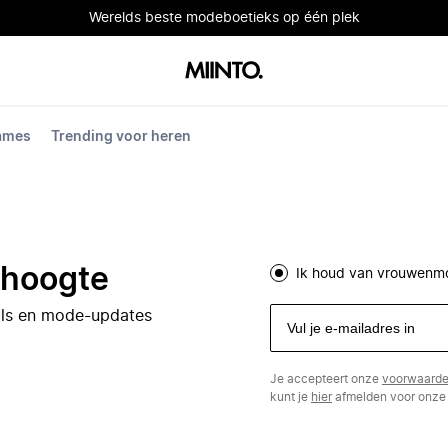
Werelds beste modeboetieks op één plek
dames
Trending voor heren
e hoogte
Ik houd van vrouwenm
eals en mode-updates
Je accepteert onze
voorwaard
kunt je
hier
afmelden voor onze 