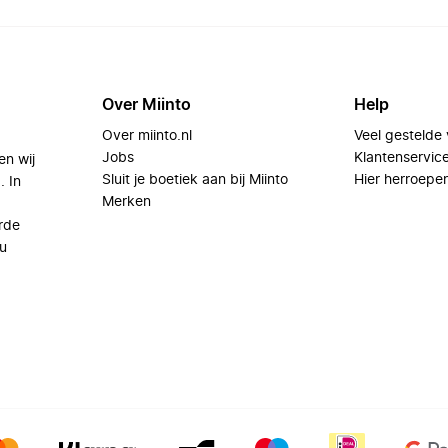
Over Miinto
Help
Over miinto.nl
Veel gestelde
Jobs
Klantenservic
en wij
Sluit je boetiek aan bij Miinto
Hier herroepe
. In
Merken
rde
u