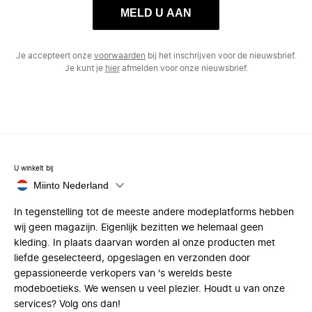
MELD U AAN
Je accepteert onze
voorwaarden
bij het inschrijven voor de nieuwsbrief.
Je kunt je
hier
afmelden voor onze nieuwsbrief.
U winkelt bij
Miinto Nederland
In tegenstelling tot de meeste andere modeplatforms hebben
wij geen magazijn. Eigenlijk bezitten we helemaal geen
kleding. In plaats daarvan worden al onze producten met
liefde geselecteerd, opgeslagen en verzonden door
gepassioneerde verkopers van 's werelds beste
modeboetieks. We wensen u veel plezier. Houdt u van onze
services? Volg ons dan!