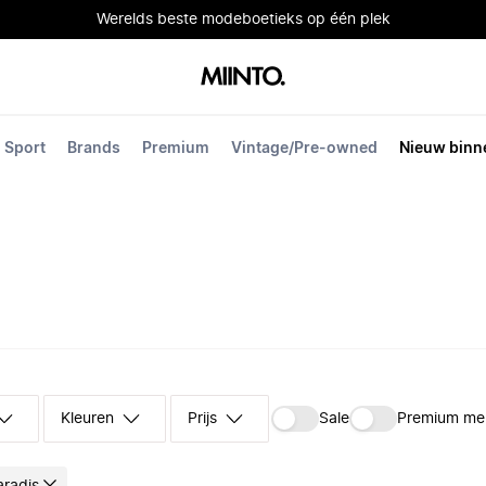
Werelds beste modeboetieks op één plek
Sport
Brands
Premium
Vintage/Pre-owned
Nieuw binn
Kleuren
Prijs
Sale
Premium me