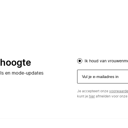
e hoogte
Ik houd van vrouwenm
eals en mode-updates
Je accepteert onze
voorwaard
kunt je
hier
afmelden voor onze 