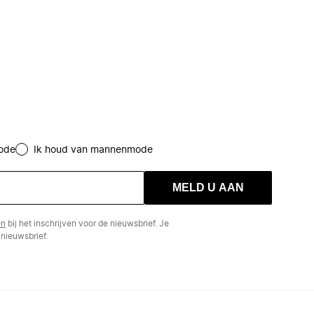
ode
Ik houd van mannenmode
MELD U AAN
en
bij het inschrijven voor de nieuwsbrief. Je
nieuwsbrief.