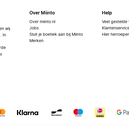
Over Miinto
Help
Over miinto.nl
Veel gestelde
Jobs
Klantenservic
en wij
Sluit je boetiek aan bij Miinto
Hier herroepe
. In
Merken
rde
u