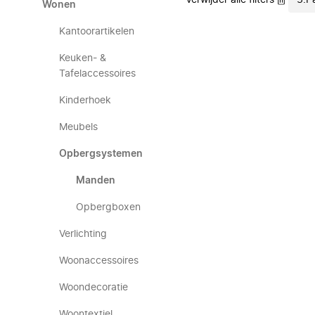
Verwijder alle filters
3.P
Wonen
Kantoorartikelen
Keuken- &
Tafelaccessoires
Kinderhoek
Meubels
Opbergsystemen
Manden
Opbergboxen
Verlichting
Woonaccessoires
Woondecoratie
Woontextiel