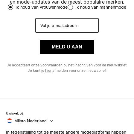
en mode-updates van de meest populaire merken.
Ik houd van vrouwenmode
Ik houd van mannenmode
MELD U AAN
Je accepteert onze
voorwaarden
bij het inschrijven voor de nieuwsbrief.
Je kunt je
hier
afmelden voor onze nieuwsbrief.
U winkelt bij
Miinto Nederland
In tegenstelling tot de meeste andere modeplatforms hebben