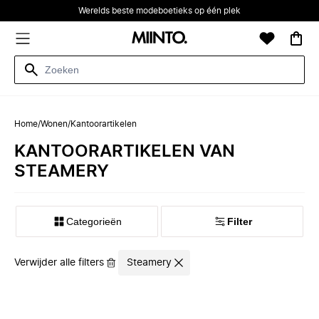
Werelds beste modeboetieks op één plek
Home
/
Wonen
/
Kantoorartikelen
KANTOORARTIKELEN VAN
STEAMERY
Categorieën
Filter
Verwijder alle filters
Steamery