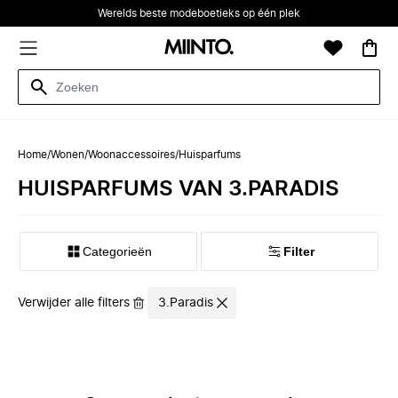
Werelds beste modeboetieks op één plek
Home
/
Wonen
/
Woonaccessoires
/
Huisparfums
HUISPARFUMS VAN 3.PARADIS
Categorieën
Filter
Verwijder alle filters
3.Paradis