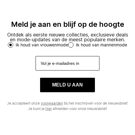
Meld je aan en blijf op de hoogte
Ontdek als eerste nieuwe collecties, exclusieve deals
en mode-updates van de meest populaire merken.
Ik houd van vrouwenmode
Ik houd van mannenmode
MELD U AAN
Je accepteert onze
voorwaarden
bij het inschrijven voor de nieuwsbrief.
Je kunt je
hier
afmelden voor onze nieuwsbrief.