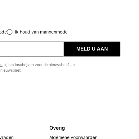
ode
Ik houd van mannenmode
MELD U AAN
en
bij het inschrijven voor de nieuwsbrief. Je
nieuwsbrief.
Overig
 vragen
Algemene voorwaarden