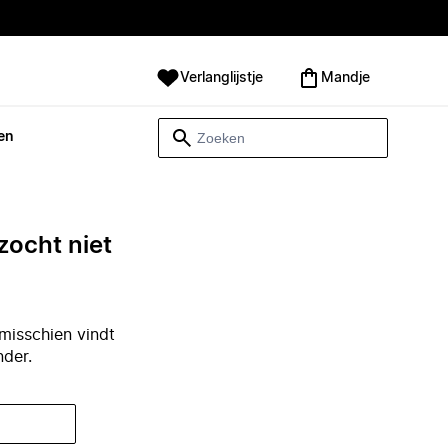
Verlanglijstje
Mandje
en
zocht niet
misschien vindt
nder.