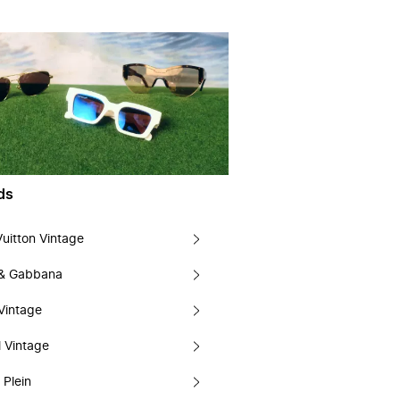
ds
Vuitton Vintage
 & Gabbana
Vintage
 Vintage
 Plein