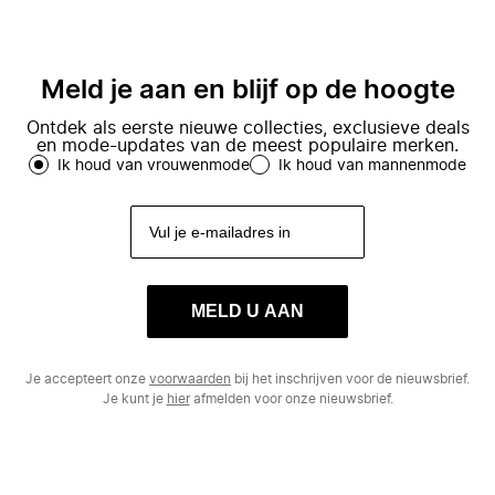
Meld je aan en blijf op de hoogte
Ontdek als eerste nieuwe collecties, exclusieve deals
en mode-updates van de meest populaire merken.
Ik houd van vrouwenmode
Ik houd van mannenmode
MELD U AAN
Je accepteert onze
voorwaarden
bij het inschrijven voor de nieuwsbrief.
Je kunt je
hier
afmelden voor onze nieuwsbrief.