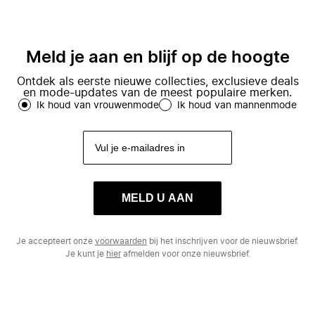
Meld je aan en blijf op de hoogte
Ontdek als eerste nieuwe collecties, exclusieve deals
en mode-updates van de meest populaire merken.
Ik houd van vrouwenmode
Ik houd van mannenmode
MELD U AAN
Je accepteert onze
voorwaarden
bij het inschrijven voor de nieuwsbrief.
Je kunt je
hier
afmelden voor onze nieuwsbrief.