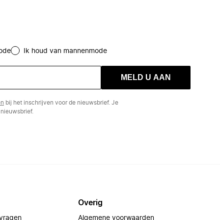
ode
Ik houd van mannenmode
MELD U AAN
en
bij het inschrijven voor de nieuwsbrief. Je
nieuwsbrief.
Overig
 vragen
Algemene voorwaarden