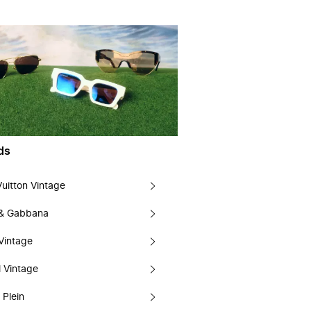
ds
Vuitton Vintage
 & Gabbana
Vintage
 Vintage
 Plein