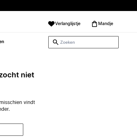
Verlanglijstje
Mandje
en
zocht niet
misschien vindt
nder.