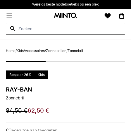
Werelds beste modeboetieks op één plek
Home
/
Kids
/
Accessoires
/
Zonnebrillen
/
Zonnebril
Bespaar 26%
Kids
RAY-BAN
Zonnebril
84,50 €
62,50 €
Voeg toe aan favorieten