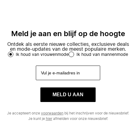
Meld je aan en blijf op de hoogte
Ontdek als eerste nieuwe collecties, exclusieve deals
en mode-updates van de meest populaire merken.
Ik houd van vrouwenmode
Ik houd van mannenmode
MELD U AAN
Je accepteert onze
voorwaarden
bij het inschrijven voor de nieuwsbrief.
Je kunt je
hier
afmelden voor onze nieuwsbrief.