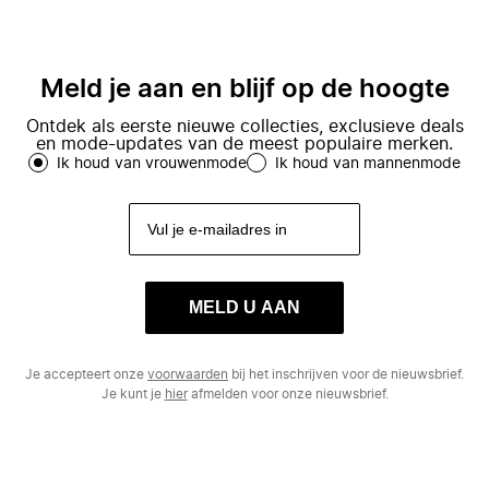
Meld je aan en blijf op de hoogte
Ontdek als eerste nieuwe collecties, exclusieve deals
en mode-updates van de meest populaire merken.
Ik houd van vrouwenmode
Ik houd van mannenmode
MELD U AAN
Je accepteert onze
voorwaarden
bij het inschrijven voor de nieuwsbrief.
Je kunt je
hier
afmelden voor onze nieuwsbrief.