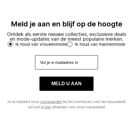
Meld je aan en blijf op de hoogte
Ontdek als eerste nieuwe collecties, exclusieve deals
en mode-updates van de meest populaire merken.
Ik houd van vrouwenmode
Ik houd van mannenmode
MELD U AAN
Je accepteert onze
voorwaarden
bij het inschrijven voor de nieuwsbrief.
Je kunt je
hier
afmelden voor onze nieuwsbrief.