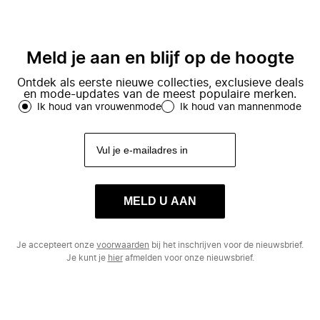
Meld je aan en blijf op de hoogte
Ontdek als eerste nieuwe collecties, exclusieve deals
en mode-updates van de meest populaire merken.
Ik houd van vrouwenmode
Ik houd van mannenmode
MELD U AAN
Je accepteert onze
voorwaarden
bij het inschrijven voor de nieuwsbrief.
Je kunt je
hier
afmelden voor onze nieuwsbrief.