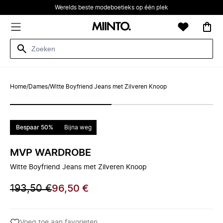
Werelds beste modeboetieks op één plek
Home
/
Dames
/
Witte Boyfriend Jeans met Zilveren Knoop
Bespaar 50%
Bijna weg
MVP WARDROBE
Witte Boyfriend Jeans met Zilveren Knoop
193,50 €
96,50 €
Voeg toe aan favorieten