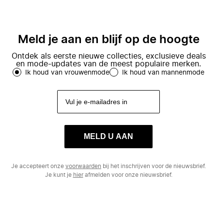
Meld je aan en blijf op de hoogte
Ontdek als eerste nieuwe collecties, exclusieve deals
en mode-updates van de meest populaire merken.
Ik houd van vrouwenmode
Ik houd van mannenmode
MELD U AAN
Je accepteert onze
voorwaarden
bij het inschrijven voor de nieuwsbrief.
Je kunt je
hier
afmelden voor onze nieuwsbrief.