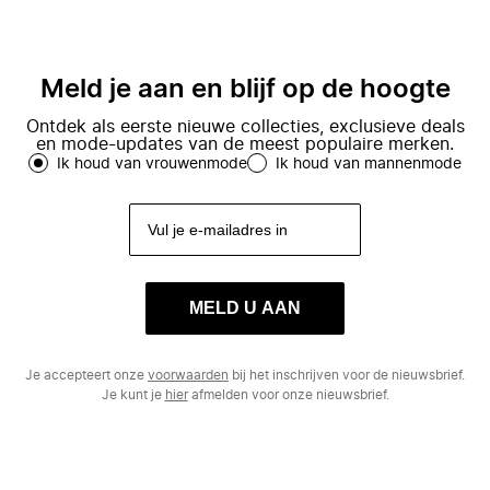
Meld je aan en blijf op de hoogte
Ontdek als eerste nieuwe collecties, exclusieve deals
en mode-updates van de meest populaire merken.
Ik houd van vrouwenmode
Ik houd van mannenmode
MELD U AAN
Je accepteert onze
voorwaarden
bij het inschrijven voor de nieuwsbrief.
Je kunt je
hier
afmelden voor onze nieuwsbrief.