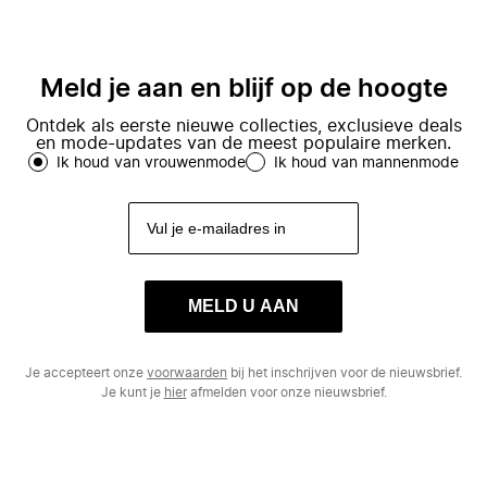
Meld je aan en blijf op de hoogte
Ontdek als eerste nieuwe collecties, exclusieve deals
en mode-updates van de meest populaire merken.
Ik houd van vrouwenmode
Ik houd van mannenmode
MELD U AAN
Je accepteert onze
voorwaarden
bij het inschrijven voor de nieuwsbrief.
Je kunt je
hier
afmelden voor onze nieuwsbrief.