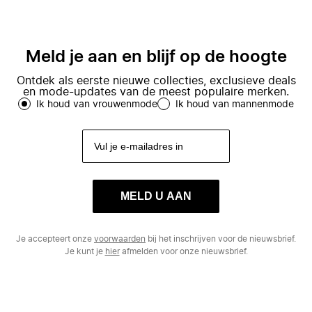
Meld je aan en blijf op de hoogte
Ontdek als eerste nieuwe collecties, exclusieve deals
en mode-updates van de meest populaire merken.
Ik houd van vrouwenmode
Ik houd van mannenmode
MELD U AAN
Je accepteert onze
voorwaarden
bij het inschrijven voor de nieuwsbrief.
Je kunt je
hier
afmelden voor onze nieuwsbrief.