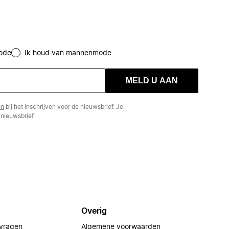
ode
Ik houd van mannenmode
MELD U AAN
en
bij het inschrijven voor de nieuwsbrief. Je
nieuwsbrief.
Overig
 vragen
Algemene voorwaarden