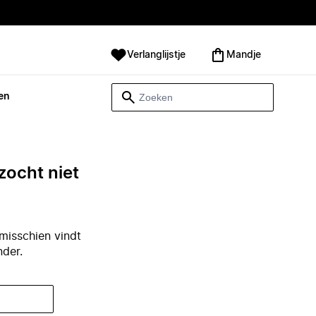
Verlanglijstje
Mandje
en
zocht niet
misschien vindt
nder.