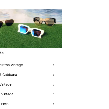
ds
Vuitton Vintage
 & Gabbana
Vintage
 Vintage
 Plein