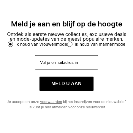
Meld je aan en blijf op de hoogte
Ontdek als eerste nieuwe collecties, exclusieve deals
en mode-updates van de meest populaire merken.
Ik houd van vrouwenmode
Ik houd van mannenmode
MELD U AAN
Je accepteert onze
voorwaarden
bij het inschrijven voor de nieuwsbrief.
Je kunt je
hier
afmelden voor onze nieuwsbrief.