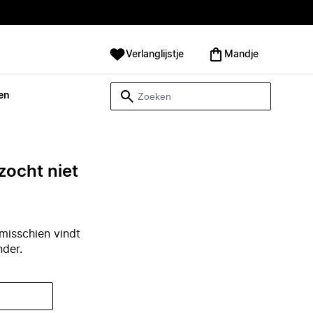
Verlanglijstje
Mandje
en
zocht niet
misschien vindt
nder.