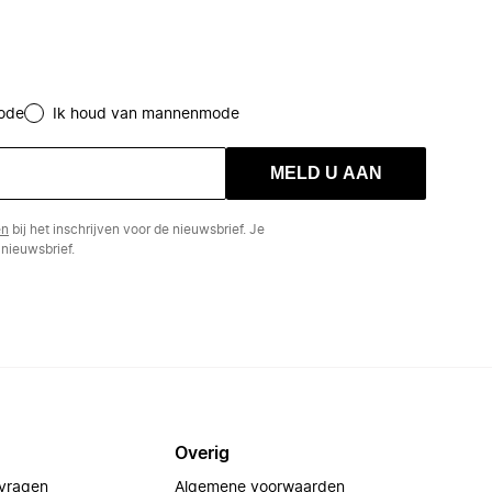
ode
Ik houd van mannenmode
MELD U AAN
en
bij het inschrijven voor de nieuwsbrief. Je
nieuwsbrief.
Overig
 vragen
Algemene voorwaarden