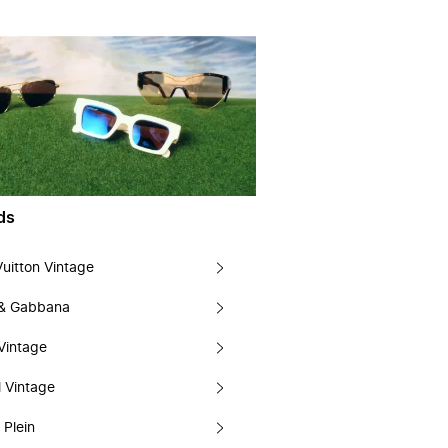
ds
Vuitton Vintage
 & Gabbana
Vintage
 Vintage
 Plein