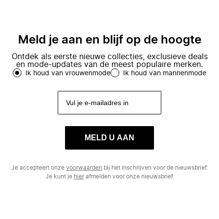
Meld je aan en blijf op de hoogte
Ontdek als eerste nieuwe collecties, exclusieve deals
en mode-updates van de meest populaire merken.
Ik houd van vrouwenmode
Ik houd van mannenmode
MELD U AAN
Je accepteert onze
voorwaarden
bij het inschrijven voor de nieuwsbrief.
Je kunt je
hier
afmelden voor onze nieuwsbrief.