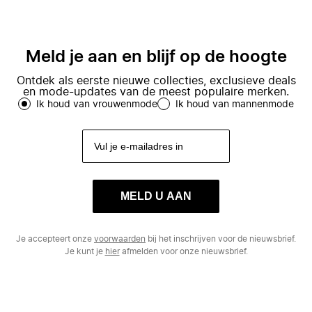
Meld je aan en blijf op de hoogte
Ontdek als eerste nieuwe collecties, exclusieve deals
en mode-updates van de meest populaire merken.
Ik houd van vrouwenmode
Ik houd van mannenmode
MELD U AAN
Je accepteert onze
voorwaarden
bij het inschrijven voor de nieuwsbrief.
Je kunt je
hier
afmelden voor onze nieuwsbrief.