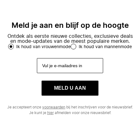
Meld je aan en blijf op de hoogte
Ontdek als eerste nieuwe collecties, exclusieve deals
en mode-updates van de meest populaire merken.
Ik houd van vrouwenmode
Ik houd van mannenmode
MELD U AAN
Je accepteert onze
voorwaarden
bij het inschrijven voor de nieuwsbrief.
Je kunt je
hier
afmelden voor onze nieuwsbrief.