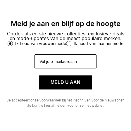
Meld je aan en blijf op de hoogte
Ontdek als eerste nieuwe collecties, exclusieve deals
en mode-updates van de meest populaire merken.
Ik houd van vrouwenmode
Ik houd van mannenmode
MELD U AAN
Je accepteert onze
voorwaarden
bij het inschrijven voor de nieuwsbrief.
Je kunt je
hier
afmelden voor onze nieuwsbrief.