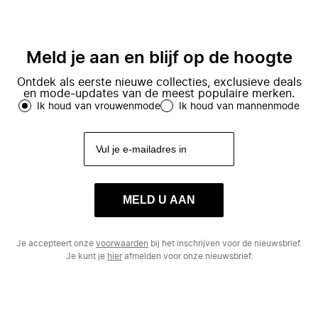
Meld je aan en blijf op de hoogte
Ontdek als eerste nieuwe collecties, exclusieve deals
en mode-updates van de meest populaire merken.
Ik houd van vrouwenmode
Ik houd van mannenmode
MELD U AAN
Je accepteert onze
voorwaarden
bij het inschrijven voor de nieuwsbrief.
Je kunt je
hier
afmelden voor onze nieuwsbrief.