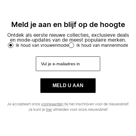
Meld je aan en blijf op de hoogte
Ontdek als eerste nieuwe collecties, exclusieve deals
en mode-updates van de meest populaire merken.
Ik houd van vrouwenmode
Ik houd van mannenmode
MELD U AAN
Je accepteert onze
voorwaarden
bij het inschrijven voor de nieuwsbrief.
Je kunt je
hier
afmelden voor onze nieuwsbrief.