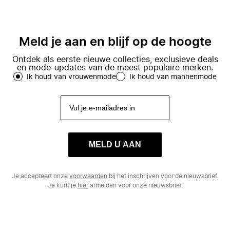
Meld je aan en blijf op de hoogte
Ontdek als eerste nieuwe collecties, exclusieve deals
en mode-updates van de meest populaire merken.
Ik houd van vrouwenmode
Ik houd van mannenmode
MELD U AAN
Je accepteert onze
voorwaarden
bij het inschrijven voor de nieuwsbrief.
Je kunt je
hier
afmelden voor onze nieuwsbrief.