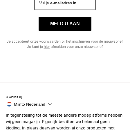
MELD U AAN
Je accepteert onze
voorwaarden
bij het inschrijven voor de nieuwsbrief.
Je kunt je
hier
afmelden voor onze nieuwsbrief.
U winkelt bij
Miinto Nederland
In tegenstelling tot de meeste andere modeplatforms hebben
wij geen magazijn. Eigenlijk bezitten we helemaal geen
kleding. In plaats daarvan worden al onze producten met