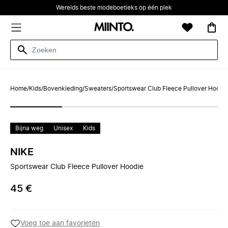
Werelds beste modeboetieks op één plek
Home
/
Kids
/
Bovenkleding
/
Sweaters
/
Sportswear Club Fleece Pullover Hoodi
Bijna weg
Unisex
Kids
NIKE
Sportswear Club Fleece Pullover Hoodie
45 €
Voeg toe aan favorieten