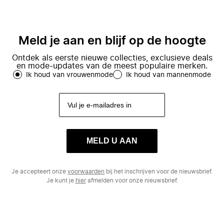
Meld je aan en blijf op de hoogte
Ontdek als eerste nieuwe collecties, exclusieve deals
en mode-updates van de meest populaire merken.
Ik houd van vrouwenmode
Ik houd van mannenmode
MELD U AAN
Je accepteert onze
voorwaarden
bij het inschrijven voor de nieuwsbrief.
Je kunt je
hier
afmelden voor onze nieuwsbrief.