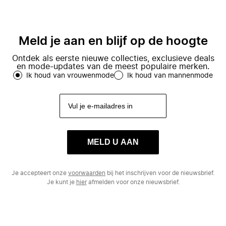
Meld je aan en blijf op de hoogte
Ontdek als eerste nieuwe collecties, exclusieve deals
en mode-updates van de meest populaire merken.
Ik houd van vrouwenmode
Ik houd van mannenmode
MELD U AAN
Je accepteert onze
voorwaarden
bij het inschrijven voor de nieuwsbrief.
Je kunt je
hier
afmelden voor onze nieuwsbrief.