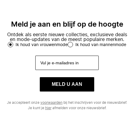
Meld je aan en blijf op de hoogte
Ontdek als eerste nieuwe collecties, exclusieve deals
en mode-updates van de meest populaire merken.
Ik houd van vrouwenmode
Ik houd van mannenmode
MELD U AAN
Je accepteert onze
voorwaarden
bij het inschrijven voor de nieuwsbrief.
Je kunt je
hier
afmelden voor onze nieuwsbrief.