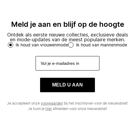
Meld je aan en blijf op de hoogte
Ontdek als eerste nieuwe collecties, exclusieve deals
en mode-updates van de meest populaire merken.
Ik houd van vrouwenmode
Ik houd van mannenmode
MELD U AAN
Je accepteert onze
voorwaarden
bij het inschrijven voor de nieuwsbrief.
Je kunt je
hier
afmelden voor onze nieuwsbrief.