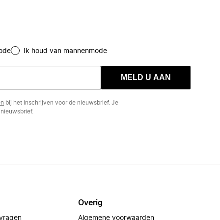
ode
Ik houd van mannenmode
MELD U AAN
en
bij het inschrijven voor de nieuwsbrief. Je
nieuwsbrief.
Overig
 vragen
Algemene voorwaarden