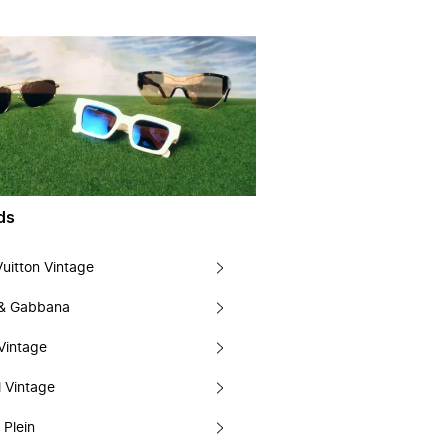
ds
Vuitton Vintage
 & Gabbana
Vintage
 Vintage
 Plein