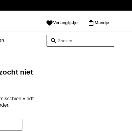
Verlanglijstje
Mandje
en
zocht niet
misschien vindt
nder.