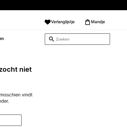
Verlanglijstje
Mandje
en
zocht niet
misschien vindt
nder.