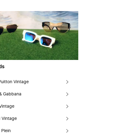
ds
Vuitton Vintage
 & Gabbana
Vintage
 Vintage
 Plein