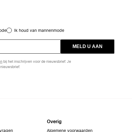
ode
Ik houd van mannenmode
MELD U AAN
en
bij het inschrijven voor de nieuwsbrief. Je
nieuwsbrief.
Overig
 vragen
Algemene voorwaarden